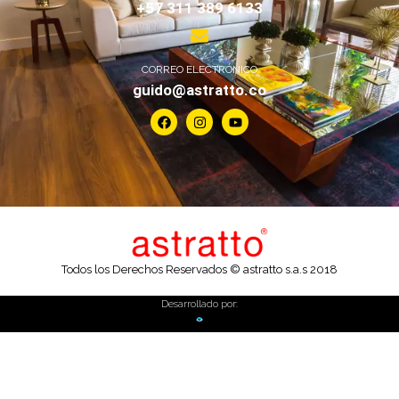
+57 311 389 6133
CORREO ELECTRÓNICO
guido@astratto.co
Todos los Derechos Reservados © astratto s.a.s 2018
Desarrollado por: