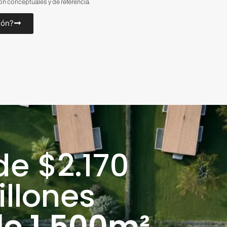
n conceptuales y de referencia.
ión?
e $2.170
llones
de 1.500m²