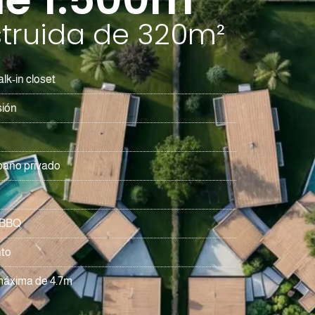
truida de 320m²
lk-in closet
sión
 baño privado
e BBQ
nto
máxima de 4.7m