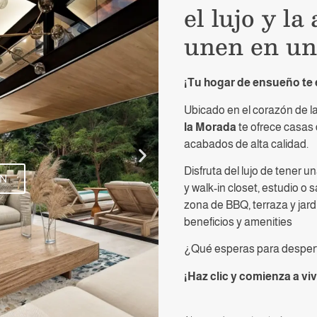
el lujo y la
unen en un 
¡Tu hogar de ensueño te 
Ubicado en el corazón de la
J
la Morada
te ofrece casas 
acabados de alta calidad.
Disfruta del lujo de tener 
ÓN
M
y walk-in closet, estudio o
zona de BBQ, terraza y jar
beneficios y amenities
¿Qué esperas para despert
¡Haz clic y comienza a vi