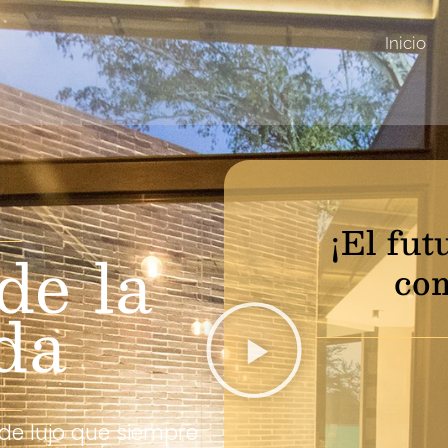
Inicio
¡El fut
de la
com
da
 de lujo que siempre