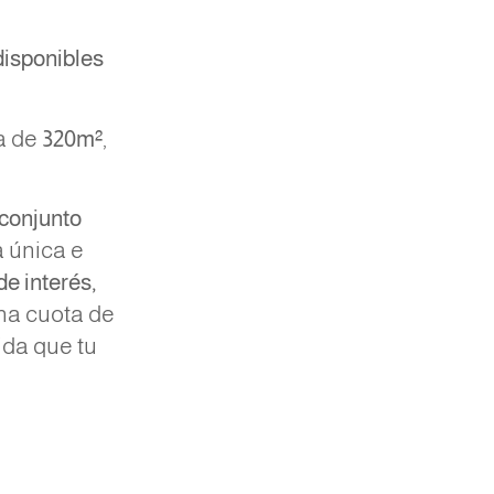
disponibles
a de
320m²
,
.
 conjunto
a única e
de interés,
a cuota de
vida que tu