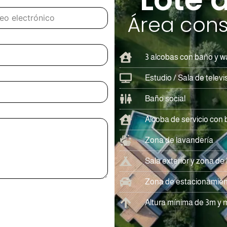
Área cons
3 alcobas con baño y wa
Estudio / Sala de televi
Baño social
Alcoba de servicio con
Zona de lavandería
Sala exterior y zona d
Zona de estacionamie
Altura mínima de 3m y 