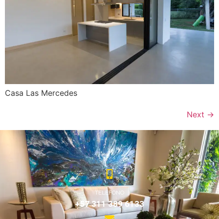
Casa Las Mercedes
Next
→
TELÉFONO
+57 311 389 6133